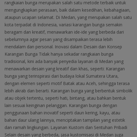
rangkaian bunga merupakan salah satu metode terbaik untuk
mengungkapkan perasaan, baik dalam kesedihan, kebahagiaan,
Video
ataupun ucapan selamat. Di Medan, yang merupakan salah satu
kota terpadat di Indonesia, variasi karangan bunga semakin
Kontak
beragam dan kreatif, menawarkan ide-ide yang berbeda dari
sebelumnya agar pesan yang disampaikan terasa lebih
mendalam dan personal. Inovasi dalam Desain dan Konsep
Karangan Bunga Tidak hanya sekadar rangkaian bunga
tradisional, kini ada banyak penyedia layanan di Medan yang
menawarkan desain yang kreatif dan khas, seperti: Karangan
bunga yang terinspirasi dari budaya lokal Sumatera Utara,
dengan elemen seperti motif Batak atau Aceh, sehingga terasa
lebih akrab dan berarti. Karangan bunga yang berbentuk simbolik
atau objek tertentu, seperti hati, bintang, atau bahkan bentuk
lain sesuai keinginan pelanggan. Karangan bunga dengan
penggunaan bahan inovatif seperti daun kering, kayu, atau
bahan daur ulang lainnya, menciptakan tampilan yang estetik
dan ramah lingkungan. Layanan Kustom dan Sentuhan Pribadi
Selain desain yang berbeda, jasa kustomisasi di Medan juga